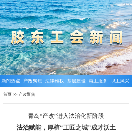
新闻热点
产改聚焦
法律维权
基层建设
惠工服务
职工风采
首页
>>
产改聚焦
青岛“产改”进入法治化新阶段
法治赋能，厚植“工匠之城”成才沃土